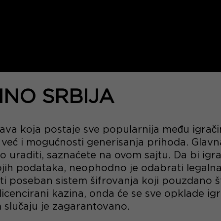
INO SRBIJA
bava koja postaje sve popularnija među igrači
 već i mogućnosti generisanja prihoda. Glavn
o uraditi, saznaćete na ovom sajtu. Da bi igrač
jih podataka, neophodno je odabrati legalna 
ti poseban sistem šifrovanja koji pouzdano št
 licencirani kazina, onda će se sve opklade ig
 slučaju je zagarantovano.