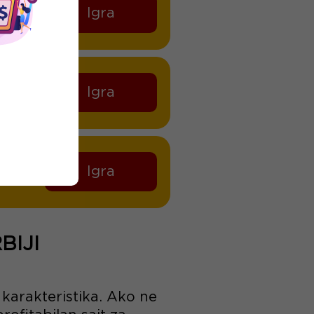
Igra
Igra
Igra
BIJI
 karakteristika. Ako ne