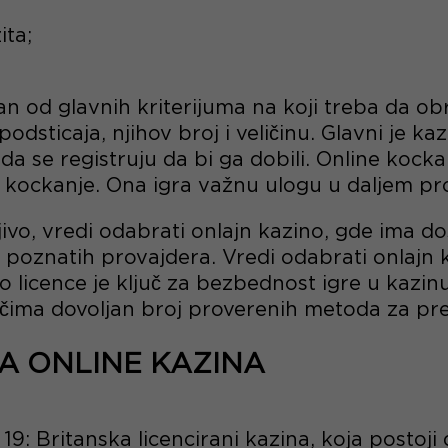
ita;
an od glavnih kriterijuma na koji treba da obr
 podsticaja, njihov broj i veličinu. Glavni je 
a se registruju da bi ga dobili. Online kocka
za kockanje. Ona igra važnu ulogu u daljem pr
ljivo, vredi odabrati onlajn kazino, gde ima 
d poznatih provajdera. Vredi odabrati onlajn
o licence je ključ za bezbednost igre u kazinu
čima dovoljan broj proverenih metoda za pr
A ONLINE KAZINA
19: Britanska licencirani kazina, koja postoji