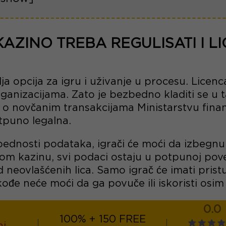
AZINO TREBA REGULISATI I LI
lja opcija za igru i uživanje u procesu. Licen
nizacijama. Zato je bezbedno kladiti se u ta
e o novčanim transakcijama Ministarstvu finan
tpuno legalna.
ednosti podataka, igrači će moći da izbegnu 
m kazinu, svi podaci ostaju u potpunoj poverl
od neovlašćenih lica. Samo igrač će imati pris
kođe neće moći da ga povuče ili iskoristi osi
0.0
100% + 150 FREE