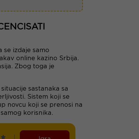
CENCISATI
ca se izdaje samo
kav online kazino Srbija.
sija. Zbog toga je
situacije sastanaka sa
jivosti. Sistem koji se
tup novcu koji se prenosi na
m samog korisnika.