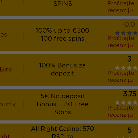
hi
Pročitajte
SPINS
recenziju
0.0
100% up to €500
kes
Pročitajte
100 free spins
recenziju
3
100% Bonus za
Bird
Pročitajte
depozit
recenziju
3.75
5€ No deposit
ounty
Bonus + 30 Free
Pročitajte
Spins
recenziju
All Right Casino: 570
5
ight
RSD za