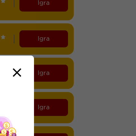
Igra
Igra
Igra
Igra